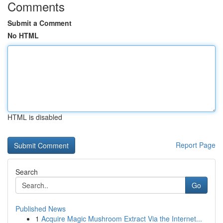
Comments
Submit a Comment
No HTML
HTML is disabled
Report Page
Search
Go
Published News
1
Acquire Magic Mushroom Extract Via the Internet...