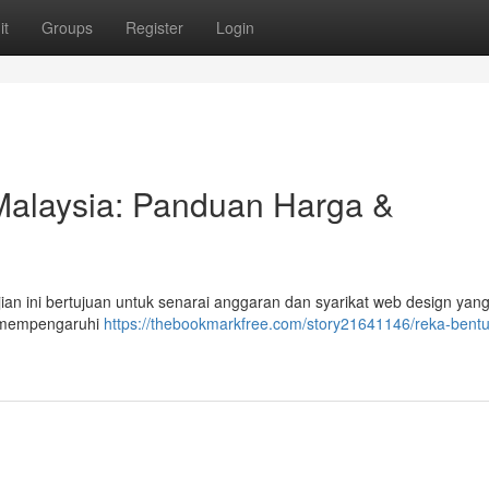
it
Groups
Register
Login
laysia: Panduan Harga &
ian ini bertujuan untuk senarai anggaran dan syarikat web design yan
ng mempengaruhi
https://thebookmarkfree.com/story21641146/reka-bent