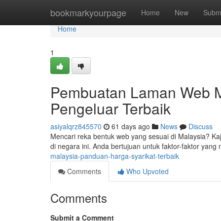
Home
bookmarkyourpage
Home
New
Subm
Home
1
Pembuatan Laman Web Ma
Pengeluar Terbaik
asiyalqrz845570
61 days ago
News
Discuss
Mencari reka bentuk web yang sesuai di Malaysia? Kaj
di negara ini. Anda bertujuan untuk faktor-faktor ya
malaysia-panduan-harga-syarikat-terbaik
Comments
Who Upvoted
Comments
Submit a Comment