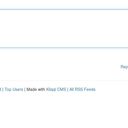
Rep
d
|
Top Users
| Made with
Kliqqi CMS
|
All RSS Feeds