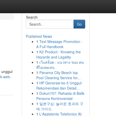
Search
Go
Published News
1
Text Message Promotion :
A Full Handbook
1
K2 Product : Knowing the
Hazards and Legality
1
เว็บสล็อต : แนวทาง ของ คน
ที่ไม่เคยเล่น
g unggul
1
Panama City Beach top
uk-web-
Pool Cleaning Service for...
1
HP Generasi ke-5 Unggul:
Rekomendasi dan Detail...
1
Dukun707: Rahasia di Balik
Persona Kontroversial
1
일본구심: 놀라운 효과와 구
매 가이드
1
L'Assistente Telefonico AI: