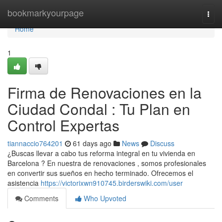
Home
bookmarkyourpage
Togg
navi
Home
1
Firma de Renovaciones en la
Ciudad Condal : Tu Plan en
Control Expertas
tiannaccio764201
61 days ago
News
Discuss
¿Buscas llevar a cabo tus reforma integral en tu vivienda en
Barcelona ? En nuestra de renovaciones , somos profesionales
en convertir sus sueños en hecho terminado. Ofrecemos el
asistencia
https://victorixwn910745.birderswiki.com/user
Comments
Who Upvoted