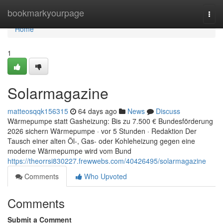
Home
bookmarkyourpage
Togg
navi
Home
1
Solarmagazine
matteosqqk156315
64 days ago
News
Discuss
Wärmepumpe statt Gasheizung: Bis zu 7.500 € Bundesförderung
2026 sichern Wärmepumpe · vor 5 Stunden · Redaktion Der
Tausch einer alten Öl-, Gas- oder Kohleheizung gegen eine
moderne Wärmepumpe wird vom Bund
https://theorrsi830227.frewwebs.com/40426495/solarmagazine
Comments
Who Upvoted
Comments
Submit a Comment