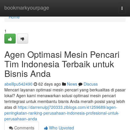
Home
bookmarkyourpage
Togg
navi
Home
1
Agen Optimasi Mesin Pencari
Tim Indonesia Terbaik untuk
Bisnis Anda
abelllpu542490
62 days ago
News
Discuss
Mencari layanan optimasi mesin pencari yang berkualitas di pasar
lokal? Agen kami menawarkan solusi optimasi mesin pencari
terintegrasi untuk membantu bisnis Anda meraih posisi yang lebih
atas di
https://darrenulpj720333.ziblogs.com/41259689/agen-
peningkatan-ranking-perusahaan-indonesia-profesional-untuk-
perusahaan-anda
Comments
Who Upvoted