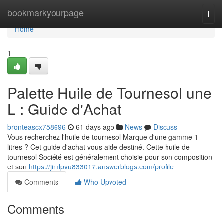
Home
bookmarkyourpage
Togg
navi
Home
1
Palette Huile de Tournesol une
L : Guide d'Achat
bronteascx758696
61 days ago
News
Discuss
Vous recherchez l'huile de tournesol Marque d'une gamme 1
litres ? Cet guide d'achat vous aide destiné. Cette huile de
tournesol Société est généralement choisie pour son composition
et son
https://jimlpvu833017.answerblogs.com/profile
Comments
Who Upvoted
Comments