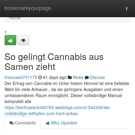
Home
bookmarkyourpage
Togg
navi
Home
1
So gelingt Cannabis aus
Samen zieht
theooaed751173
61 days ago
News
Discuss
Der Ertrag von Cannabis im Unter freiem Himmel ist eine beliebte
Wahl für viele Anbauer , da sie geringere Ausgaben und einen
umfassenderen Raum ermöglicht. Dieser vollständige Manual
behandelt alle
https://berthawsnk340765.wssblogs.com/41544308/der-
vollständige-leitfaden-zum-hanf-anbau
Comments
Who Upvoted