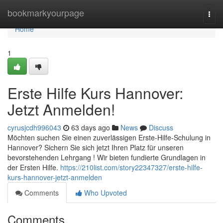
Home
bookmarkyourpage
Togg
navi
Home
1
Erste Hilfe Kurs Hannover:
Jetzt Anmelden!
cyrusjcdh996043
63 days ago
News
Discuss
Möchten suchen Sie einen zuverlässigen Erste-Hilfe-Schulung in
Hannover? Sichern Sie sich jetzt Ihren Platz für unseren
bevorstehenden Lehrgang ! Wir bieten fundierte Grundlagen in
der Ersten Hilfe.
https://210list.com/story22347327/erste-hilfe-
kurs-hannover-jetzt-anmelden
Comments
Who Upvoted
Comments