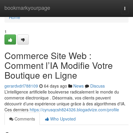
Home
bookmarkyourpage
Togg
navi
Home
1
Commerce Site Web :
Comment l’IA Modifie Votre
Boutique en Ligne
gerardvdrl788109
64 days ago
News
Discuss
L’intelligence artificielle bouleverse radicalement le monde du
commerce électronique . Désormais, vos clients peuvent
découvrir d’une expérience unique grâce à des algorithmes d'IA.
Ces derniers
https://cyrusqcsh824326.blogadvize.com/profile
Comments
Who Upvoted