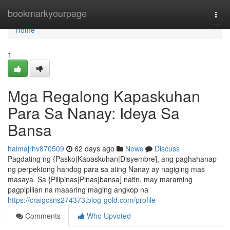
Home
bookmarkyourpage
Togg
navi
Home
1
Mga Regalong Kapaskuhan
Para Sa Nanay: Ideya Sa
Bansa
haimajrhv870509
62 days ago
News
Discuss
Pagdating ng {Pasko|Kapaskuhan|Disyembre], ang paghahanap
ng perpektong handog para sa ating Nanay ay nagiging mas
masaya. Sa {Pilipinas|Pinas|bansa] natin, may maraming
pagpipilian na maaaring maging angkop na
https://craigcsns274373.blog-gold.com/profile
Comments
Who Upvoted