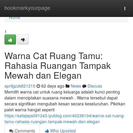
Home
bookmarkyourpage
Togg
navi
Home
1
Warna Cat Ruang Tamu:
Rahasia Ruangan Tampak
Mewah dan Elegan
aprilgzzk821215
62 days ago
News
Discuss
Memilih warna cat untuk ruang keluarga adalah kunci penting
dalam menciptakan suasana mewah . Warna tersebut dapat
secara signifikan mengubah kesan secara keseluruhan. Pikirkan
palet warna hangat seperti
https://safajeps091243.iyublog.com/40238104/warna-cat-ruang-
tamu-rahasia-ruangan-tampak-mewah-dan-elegan
Comments
Who Upvoted