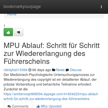
Home
bookmarkyourpage
Togg
navi
Home
1
MPU Ablauf: Schritt für Schritt
zur Wiedererlangung des
Führerscheins
rishiiyhs015366
66 days ago
News
Discuss
Der Medizinisch-Psychologische Untersuchungsprozess zur
Wiedererlangung des copyright ist ein detaillierter Ablauf, der
präzise Vorbereitung und beharrliche Teilnahme erfordert.
Zunächst ist die
https://amberxxqe968594.slypage.com/41654223/mpu-ablauf-
schritt-für-schritt-zur-wiedererlangung-des-führerscheins
Comments
Who Upvoted