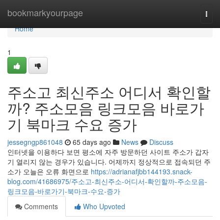
Home
bookmarkyourpage
Togg
navi
Home
1
주소고 최신주소 어디서 확인할
까? 주소모음 링크모음 바로가
기 북마크 수요 증가
jessegngp861048
65 days ago
News
Discuss
인터넷을 이용하다 보면 평소에 자주 방문하던 사이트 주소가 갑자
기 열리지 않는 경우가 있습니다. 어제까지 정상적으로 접속되던 주
소가 오늘은 오류 화면으로
https://adrianafjbb144193.snack-
blog.com/41686975/주소고-최신주소-어디서-확인할까-주소모음-
링크모음-바로가기-북마크-수요-증가
Comments
Who Upvoted