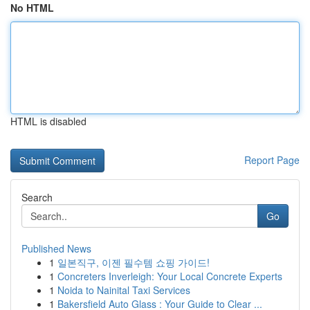
No HTML
HTML is disabled
Report Page
Search
Go
Published News
1
일본직구, 이젠 필수템 쇼핑 가이드!
1
Concreters Inverleigh: Your Local Concrete Experts
1
Noida to Nainital Taxi Services
1
Bakersfield Auto Glass : Your Guide to Clear ...