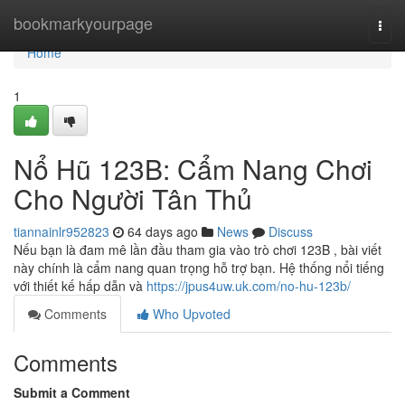
Home
bookmarkyourpage
Togg
navi
Home
1
Nổ Hũ 123B: Cẩm Nang Chơi
Cho Người Tân Thủ
tiannainlr952823
64 days ago
News
Discuss
Nếu bạn là đam mê lần đầu tham gia vào trò chơi 123B , bài viết
này chính là cẩm nang quan trọng hỗ trợ bạn. Hệ thống nổi tiếng
với thiết kế hấp dẫn và
https://jpus4uw.uk.com/no-hu-123b/
Comments
Who Upvoted
Comments
Submit a Comment