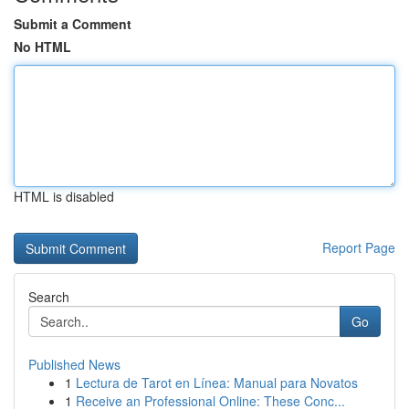
Submit a Comment
No HTML
HTML is disabled
Report Page
Search
Go
Published News
1
Lectura de Tarot en Línea: Manual para Novatos
1
Receive an Professional Online: These Conc...