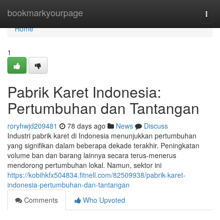
Home
bookmarkyourpage
Togg
navi
Home
1
Pabrik Karet Indonesia:
Pertumbuhan dan Tantangan
roryhwjd209481
78 days ago
News
Discuss
Industri pabrik karet di Indonesia menunjukkan pertumbuhan
yang signifikan dalam beberapa dekade terakhir. Peningkatan
volume ban dan barang lainnya secara terus-menerus
mendorong pertumbuhan lokal. Namun, sektor ini
https://kobihkfx504834.fitnell.com/82509938/pabrik-karet-
indonesia-pertumbuhan-dan-tantangan
Comments
Who Upvoted