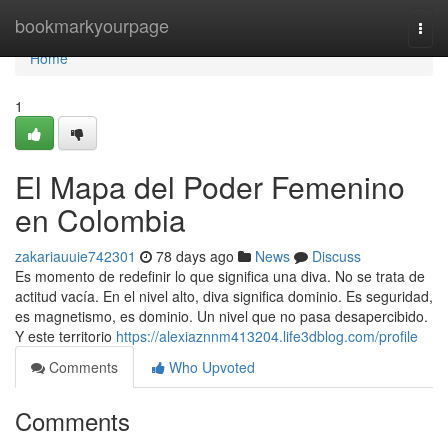
Home
bookmarkyourpage
Togg
navi
Home
1
El Mapa del Poder Femenino
en Colombia
zakariauuie742301
78 days ago
News
Discuss
Es momento de redefinir lo que significa una diva. No se trata de
actitud vacía. En el nivel alto, diva significa dominio. Es seguridad,
es magnetismo, es dominio. Un nivel que no pasa desapercibido.
Y este territorio
https://alexiaznnm413204.life3dblog.com/profile
Comments
Who Upvoted
Comments