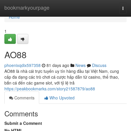
Home
bookmarkyourpage
Togg
navi
Home
1
AO88
phoenixqdix597358
81 days ago
News
Discuss
AO88 là nhà cái trực tuyến uy tín hàng đầu tại Việt Nam, cung
cấp đa dạng các trò chơi cá cược hấp dẫn từ casino, thể thao,
bắn cá đến các game slot, với tỷ lệ trả
https://peakbookmarks.com/story21587879/ao88
Comments
Who Upvoted
Comments
Submit a Comment
No HTML