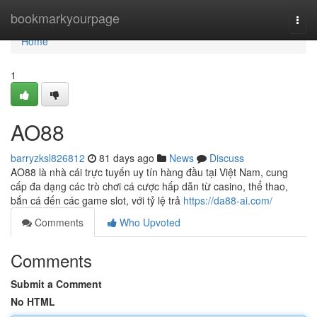
Home
bookmarkyourpage
Togg
navi
Home
1
AO88
barryzksl826812
81 days ago
News
Discuss
AO88 là nhà cái trực tuyến uy tín hàng đầu tại Việt Nam, cung
cấp đa dạng các trò chơi cá cược hấp dẫn từ casino, thể thao,
bắn cá đến các game slot, với tỷ lệ trả
https://da88-ai.com/
Comments
Who Upvoted
Comments
Submit a Comment
No HTML