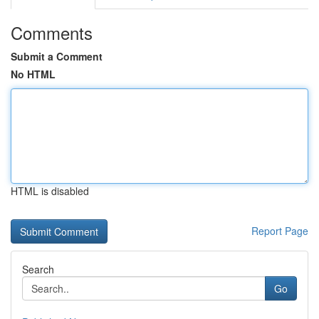
Comments
Submit a Comment
No HTML
HTML is disabled
Report Page
Search
Go