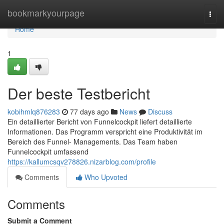
Home
bookmarkyourpage
Togg
navi
Home
1
Der beste Testbericht
kobihmlq876283
77 days ago
News
Discuss
Ein detaillierter Bericht von Funnelcockpit liefert detaillierte
Informationen. Das Programm verspricht eine Produktivität im
Bereich des Funnel- Managements. Das Team haben
Funnelcockpit umfassend
https://kallumcsqv278826.nizarblog.com/profile
Comments
Who Upvoted
Comments
Submit a Comment