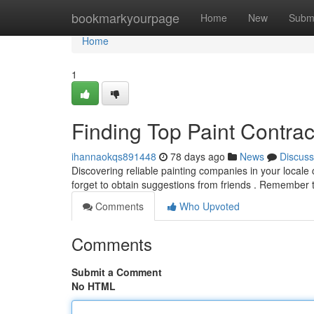
Home
bookmarkyourpage
Home
New
Subm
Home
1
Finding Top Paint Contra
ihannaokqs891448
78 days ago
News
Discuss
Discovering reliable painting companies in your locale c
forget to obtain suggestions from friends . Remember
Comments
Who Upvoted
Comments
Submit a Comment
No HTML