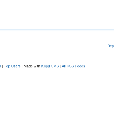
Rep
d
|
Top Users
| Made with
Kliqqi CMS
|
All RSS Feeds