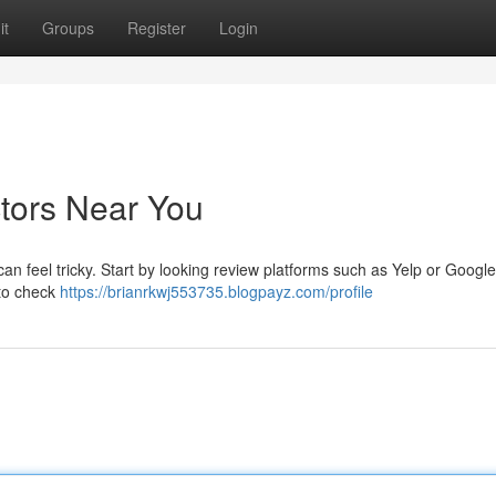
it
Groups
Register
Login
ctors Near You
an feel tricky. Start by looking review platforms such as Yelp or Google
 to check
https://brianrkwj553735.blogpayz.com/profile