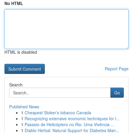
No HTML
HTML is disabled
Report Page
Search
Go
Published News
1
Cheapest Stoker's tobacco Canada
1
Recognizing extensive economic techniques for l...
1
Passeio de Helicóptero no Rio: Uma Vivência ...
1
Diablo Herbal: Natural Support for Diabetes Man...