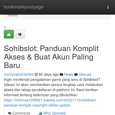
Home
bookmarkyourpage
Togg
navi
Home
1
Sohibslot: Panduan Komplit
Akses & Buat Akun Paling
Baru
montyzwto032064
80 days ago
News
Discuss
Ingin menikmati pengalaman game yang seru di Sohibslot?
Ulasan ini akan memberikan secara lengkap cara melakukan
akses dan tahap pendaftaran di platform ini. Kami berikan
informasi tentang ketentuan yang dibutuhkan
https://rishimaxx358921.luwebs.com/42321710/sohibslot-
panduan-komplit-copyright-daftar-update
Comments
Who Upvoted