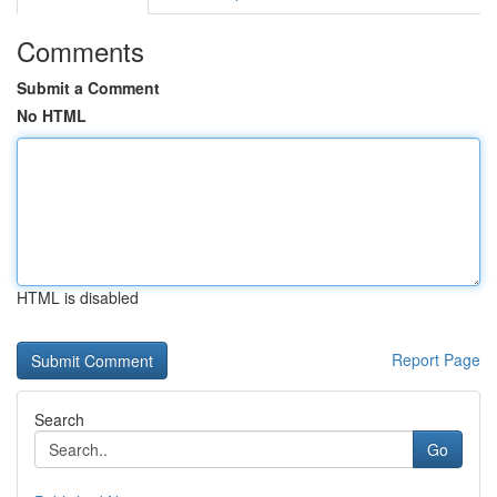
Comments
Submit a Comment
No HTML
HTML is disabled
Report Page
Search
Go