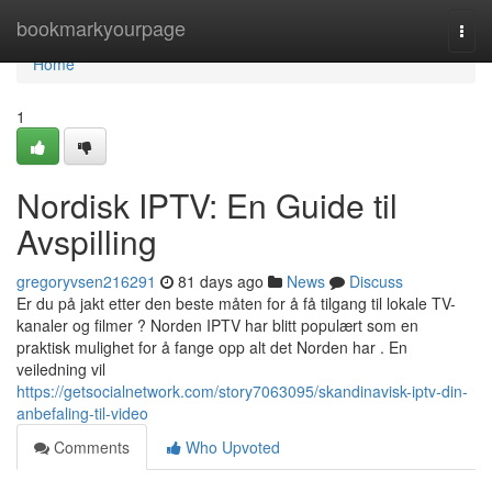
Home
bookmarkyourpage
Togg
navi
Home
1
Nordisk IPTV: En Guide til
Avspilling
gregoryvsen216291
81 days ago
News
Discuss
Er du på jakt etter den beste måten for å få tilgang til lokale TV-
kanaler og filmer ? Norden IPTV har blitt populært som en
praktisk mulighet for å fange opp alt det Norden har . En
veiledning vil
https://getsocialnetwork.com/story7063095/skandinavisk-iptv-din-
anbefaling-til-video
Comments
Who Upvoted