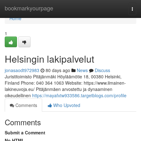
Home
bookmarkyourpage
Togg
navi
Home
1
Helsingin lakipalvelut
jonasaodt972983
80 days ago
News
Discuss
Juristitoimisto Pitäjänmäki Höyläämötie 18, 00380 Helsinki,
Finland Phone: 040 364 1063 Website: https://www.ilmainen-
lakineuvoja.eu/ Pitäjänmäen arvostettu ja dynaaminen
oikeudellinen
https://mayafxtw933586.targetblogs.com/profile
Comments
Who Upvoted
Comments
Submit a Comment
No HTML