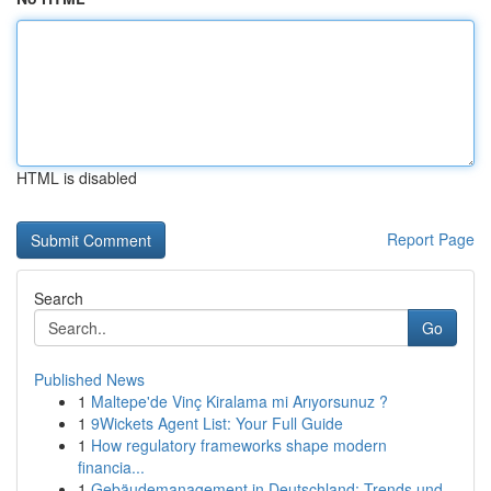
HTML is disabled
Report Page
Search
Go
Published News
1
Maltepe'de Vinç Kiralama mi Arıyorsunuz ?
1
9Wickets Agent List: Your Full Guide
1
How regulatory frameworks shape modern
financia...
1
Gebäudemanagement in Deutschland: Trends und