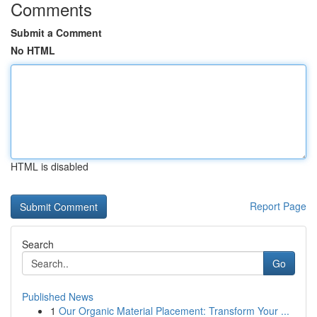
Comments
Submit a Comment
No HTML
HTML is disabled
Report Page
Search
Go
Published News
1
Our Organic Material Placement: Transform Your ...