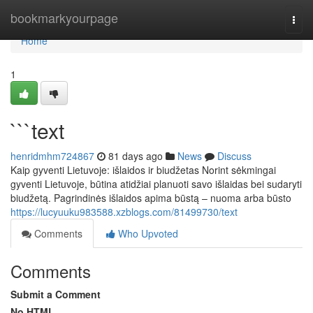
Home
bookmarkyourpage
Togg
navi
Home
1
```text
henridmhm724867
81 days ago
News
Discuss
Kaip gyventi Lietuvoje: išlaidos ir biudžetas Norint sėkmingai
gyventi Lietuvoje, būtina atidžiai planuoti savo išlaidas bei sudaryti
biudžetą. Pagrindinės išlaidos apima būstą – nuoma arba būsto
https://lucyuuku983588.xzblogs.com/81499730/text
Comments
Who Upvoted
Comments
Submit a Comment
No HTML