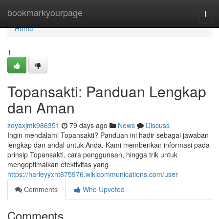
Home
bookmarkyourpage
Togg
navi
Home
1
Topansakti: Panduan Lengkap
dan Aman
zoyaxjmk986351
79 days ago
News
Discuss
Ingin mendalami Topansakti? Panduan ini hadir sebagai jawaban
lengkap dan andal untuk Anda. Kami memberikan informasi pada
prinsip Topansakti, cara penggunaan, hingga trik untuk
mengoptimalkan efektivitas yang
https://harleyyxht875976.wikicommunications.com/user
Comments
Who Upvoted
Comments