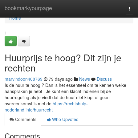
Home
bookmarkyourpage
Togg
navi
Home
1
Huurprijs te hoog? Dit zijn je
rechten
marvindoon408769
79 days ago
News
Discuss
Is de huur te hoog ? Dan is het essentieel om te kennen welke
aanspraken je hebt . Je kunt een klacht indienen bij de
huurregeling als je vindt dat de huur niet klopt of geen
overeenkomst is met de
https://rechtshulp-
nederland.info/huurrecht
Comments
Who Upvoted
Comments