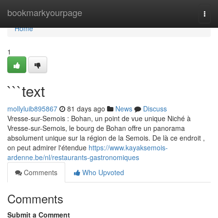
Home
bookmarkyourpage
Togg
navi
Home
1
```text
mollyluib895867
81 days ago
News
Discuss
Vresse-sur-Semois : Bohan, un point de vue unique Niché à
Vresse-sur-Semois, le bourg de Bohan offre un panorama
absolument unique sur la région de la Semois. De là ce endroit ,
on peut admirer l'étendue
https://www.kayaksemois-
ardenne.be/nl/restaurants-gastronomiques
Comments
Who Upvoted
Comments
Submit a Comment