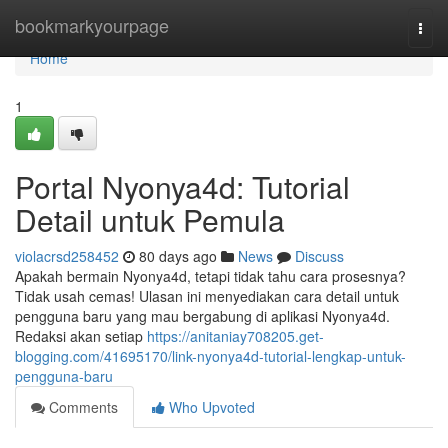
Home
bookmarkyourpage
Togg
navi
Home
1
Portal Nyonya4d: Tutorial
Detail untuk Pemula
violacrsd258452
80 days ago
News
Discuss
Apakah bermain Nyonya4d, tetapi tidak tahu cara prosesnya?
Tidak usah cemas! Ulasan ini menyediakan cara detail untuk
pengguna baru yang mau bergabung di aplikasi Nyonya4d.
Redaksi akan setiap
https://anitaniay708205.get-
blogging.com/41695170/link-nyonya4d-tutorial-lengkap-untuk-
pengguna-baru
Comments
Who Upvoted