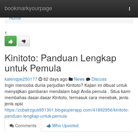
Home
bookmarkyourpage
Togg
navi
Home
1
Kinitoto: Panduan Lengkap
untuk Pemula
kalenqpe250177
82 days ago
News
Discuss
Ingin mencoba dunia perjudian Kinitoto? Kajian ini dibuat untuk
menyajikan gambaran mendalam bagi Anda pemula . Situs kami
membahas dasar-dasar Kinitoto, termasuk cara menebak, jenis-
jenis opsi
https://zubairzgus951301.blogsuperapp.com/41892956/kinitoto-
panduan-lengkap-untuk-pemula
Comments
Who Upvoted