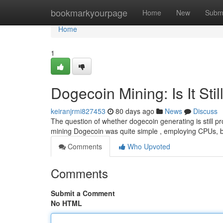
Home
bookmarkyourpage
Home
New
Subm
Home
1
Dogecoin Mining: Is It Stil
keiranjrmi827453
80 days ago
News
Discuss
The question of whether dogecoin generating is still pro
mining Dogecoin was quite simple , employing CPUs, 
Comments
Who Upvoted
Comments
Submit a Comment
No HTML