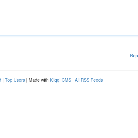
Rep
d
|
Top Users
| Made with
Kliqqi CMS
|
All RSS Feeds