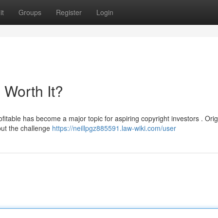
it
Groups
Register
Login
l Worth It?
fitable has become a major topic for aspiring copyright investors . Origi
but the challenge
https://neillpgz885591.law-wiki.com/user