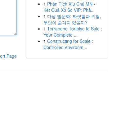
1
Phân Tích Xỉu Chủ MN -
Kết Quả Xổ Số VIP: Phâ...
1
다낭 밤문화: 짜릿함과 위험,
무엇이 숨겨져 있을까?
1
Terrapene Tortoise to Sale :
Your Complete ...
1
Constructing for Scale :
Controlled-environm...
ort Page