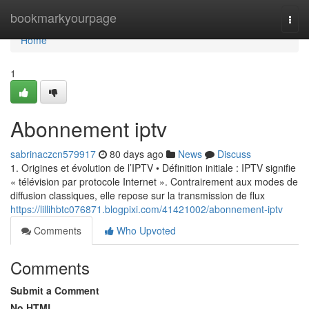
Home
bookmarkyourpage
Togg
navi
Home
1
Abonnement iptv
sabrinaczcn579917
80 days ago
News
Discuss
1. Origines et évolution de l’IPTV • Définition initiale : IPTV signifie
« télévision par protocole Internet ». Contrairement aux modes de
diffusion classiques, elle repose sur la transmission de flux
https://lillihbtc076871.blogpixi.com/41421002/abonnement-iptv
Comments
Who Upvoted
Comments
Submit a Comment
No HTML