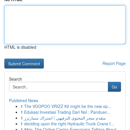
HTML is disabled
Report Page
Search
Go
Published News
1
The VOOPOO VRIZZ Kit might be the new op...
1
Edukasi Investasi Trading Dari Nol : Panduan...
1
متقدم متجر المحتوى الترفيهي | اشتراك سمارترز
1
deciding upon the right Hydraulic Truck Crane f...
1
88m: The Online Casino Everyone's Talking About