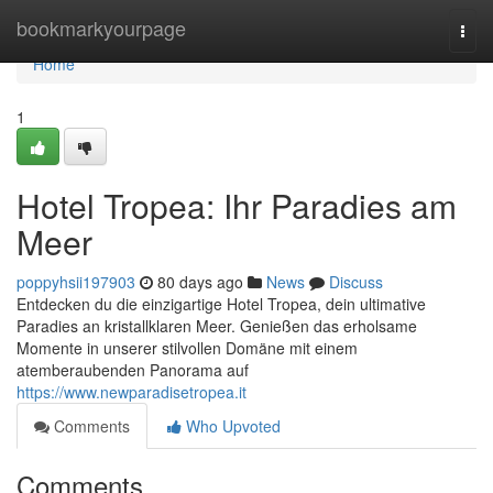
Home
bookmarkyourpage
Togg
navi
Home
1
Hotel Tropea: Ihr Paradies am
Meer
poppyhsii197903
80 days ago
News
Discuss
Entdecken du die einzigartige Hotel Tropea, dein ultimative
Paradies an kristallklaren Meer. Genießen das erholsame
Momente in unserer stilvollen Domäne mit einem
atemberaubenden Panorama auf
https://www.newparadisetropea.it
Comments
Who Upvoted
Comments