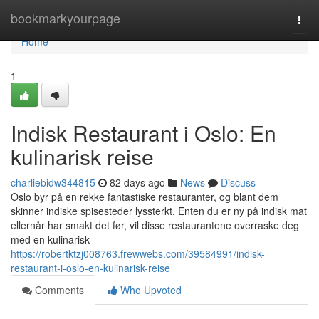
Home
bookmarkyourpage
Togg
navi
Home
1
Indisk Restaurant i Oslo: En
kulinarisk reise
charliebidw344815
82 days ago
News
Discuss
Oslo byr på en rekke fantastiske restauranter, og blant dem
skinner indiske spisesteder lyssterkt. Enten du er ny på indisk mat
ellernår har smakt det før, vil disse restaurantene overraske deg
med en kulinarisk
https://robertktzj008763.frewwebs.com/39584991/indisk-
restaurant-i-oslo-en-kulinarisk-reise
Comments
Who Upvoted