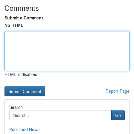
Comments
Submit a Comment
No HTML
HTML is disabled
Report Page
Search
Go
Published News