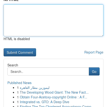
HTML is disabled
Report Page
Search
Go
Published News
1
ليموزين مطار القاهرة
1
The Developing Wood Giant: The New Fact...
1
Obtain Four-Acetoxy-copyright Online : A F...
1
Integrated vs. GTO: A Deep Dive
1
Finding The Top Chartered Accountancy Comp...