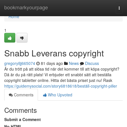
Home
bookmarkyourpage
Togg
navi
Home
1
Snabb Leverans copyright
gregoryiljj665074
81 days ago
News
Discuss
Är du trött på att slösa tid när det kommer till att köpa copyright?
Då är du på rätt plats! Vi erbjuder ett snabbt sätt att beställa
copyright tabletter online. Hitta det bästa priset just nu! Rask
https://guidemysocial.com/story6818618/beställ-copyright-piller
Comments
Who Upvoted
Comments
Submit a Comment
No HTML