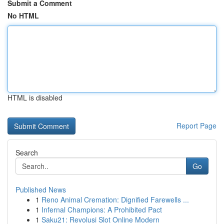
Submit a Comment
No HTML
HTML is disabled
Report Page
Search
Go
Published News
1
Reno Animal Cremation: Dignified Farewells ...
1
Infernal Champions: A Prohibited Pact
1
Saku21: Revolusi Slot Online Modern