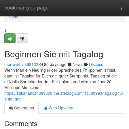
Home
bookmarkyourpage
Togg
navi
Home
1
Beginnen Sie mit Tagalog
murraykbvl398132
80 days ago
News
Discuss
Wenn Man ein Neuling in der Sprache des Philippinen ist/bist,
dann ist Tagalog für Euch ein guter Startpunkt. Tagalog ist die
offizielle Sprache der den Philippinen und wird von über 20
Millionen Menschen
https://zakarianczn869809.thelateblog.com/41580993/tagalog-für-
anfänger
Comments
Who Upvoted
Comments