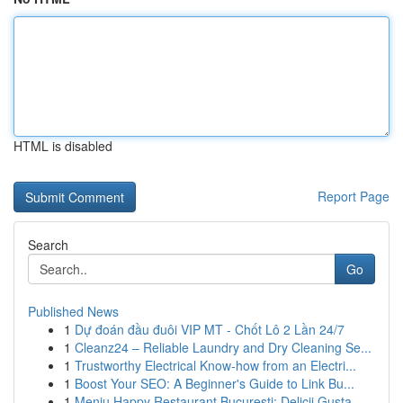
HTML is disabled
Report Page
Search
Go
Published News
1
Dự đoán đầu đuôi VIP MT - Chốt Lô 2 Lần 24/7
1
Cleanz24 – Reliable Laundry and Dry Cleaning Se...
1
Trustworthy Electrical Know-how from an Electri...
1
Boost Your SEO: A Beginner's Guide to Link Bu...
1
Meniu Happy Restaurant București: Delicii Gusta...