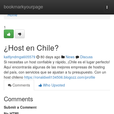
Home
bookmarkyourpage
Togg
navi
Home
1
¿Host en Chile?
kaitlyndmga605579
80 days ago
News
Discuss
Si necesitas un host confiable y rápido, ¡Chile es el lugar perfecto!
Aquí encontrarás algunas de las mejores empresas de hosting
del país, con servicios que se ajustan a tu presupuesto. Con un
host chileno
https://ronaldxeli134506.blogozz.com/profile
Comments
Who Upvoted
Comments
Submit a Comment
No HTML