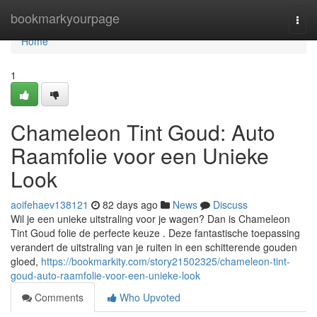
Home
bookmarkyourpage
Togg
navi
Home
1
Chameleon Tint Goud: Auto
Raamfolie voor een Unieke
Look
aoifehaev138121
82 days ago
News
Discuss
Wil je een unieke uitstraling voor je wagen? Dan is Chameleon
Tint Goud folie de perfecte keuze . Deze fantastische toepassing
verandert de uitstraling van je ruiten in een schitterende gouden
gloed,
https://bookmarkity.com/story21502325/chameleon-tint-
goud-auto-raamfolie-voor-een-unieke-look
Comments
Who Upvoted