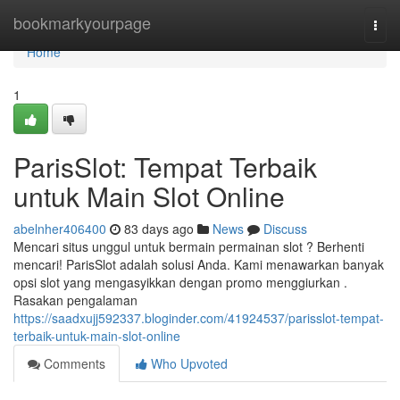
Home
bookmarkyourpage
Togg
navi
Home
1
ParisSlot: Tempat Terbaik
untuk Main Slot Online
abelnher406400
83 days ago
News
Discuss
Mencari situs unggul untuk bermain permainan slot ? Berhenti
mencari! ParisSlot adalah solusi Anda. Kami menawarkan banyak
opsi slot yang mengasyikkan dengan promo menggiurkan .
Rasakan pengalaman
https://saadxujj592337.bloginder.com/41924537/parisslot-tempat-
terbaik-untuk-main-slot-online
Comments
Who Upvoted