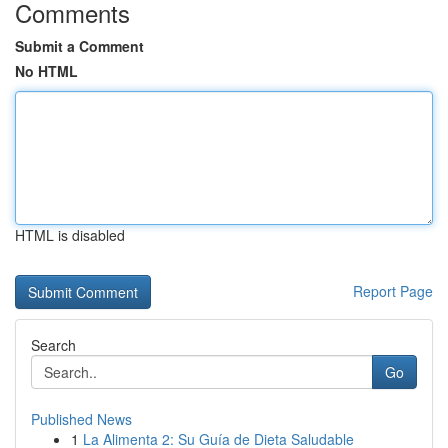
Comments
Submit a Comment
No HTML
HTML is disabled
Report Page
Search
Go
Published News
1
La Alimenta 2: Su Guía de Dieta Saludable