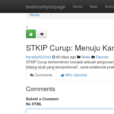
Home
bookmarkyourpage
Home
New
Subm
Home
1
STKIP Curup: Menuju Kam
kiarajcjc523343
83 days ago
News
Discuss
STKIP Curup berkomitmen menjadi sebuah perguruan ti
bidang studi yang komprehensif , serta kolaborasi prakt
Comments
Who Upvoted
Comments
Submit a Comment
No HTML