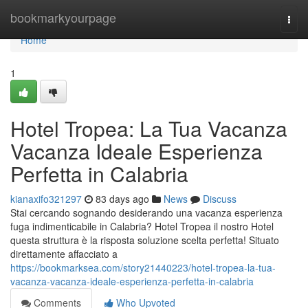
Home
bookmarkyourpage
Togg
navi
Home
1
Hotel Tropea: La Tua Vacanza
Vacanza Ideale Esperienza
Perfetta in Calabria
kianaxifo321297
83 days ago
News
Discuss
Stai cercando sognando desiderando una vacanza esperienza
fuga indimenticabile in Calabria? Hotel Tropea il nostro Hotel
questa struttura è la risposta soluzione scelta perfetta! Situato
direttamente affacciato a
https://bookmarksea.com/story21440223/hotel-tropea-la-tua-
vacanza-vacanza-ideale-esperienza-perfetta-in-calabria
Comments
Who Upvoted