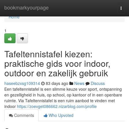
Home
bookmarkyourpage
Togg
navi
Home
1
Tafeltennistafel kiezen:
praktische gids voor indoor,
outdoor en zakelijk gebruik
haseebzxsg109314
83 days ago
News
Discuss
Een tafeltennistafel is een slimme keuze voor sport, ontspanning
en gezelligheid in huis, op school, op kantoor of in een openbare
ruimte. Via Tafeltennistafel is een ruim aanbod te vinden met
indoor
https://zoevget086662.nizarblog.com/profile
Comments
Who Upvoted