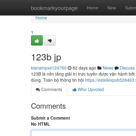
Home
bookmarkyourpage
Home
New
Subm
Home
1
123b jp
kianampxe124760
82 days ago
News
Discuss
123B là nền tảng giải trí trực tuyến được vận hành bởi
dùng. Toàn bộ thông tin hội
https://estellexpxb528463.
Comments
Who Upvoted
Comments
Submit a Comment
No HTML