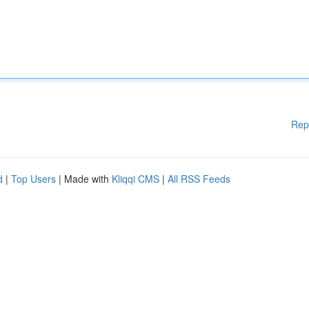
Rep
d
|
Top Users
| Made with
Kliqqi CMS
|
All RSS Feeds