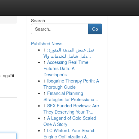
Search
Go
Published News
1
نقل عفش المدينة المنورة:
دليل شامل للخدمات والأ...
1
Accessing Real-Time
Futures Data: A
Developer's...
ệu người
1
Ibogaine Therapy Perth: A
Thorough Guide
1
Financial Planning
Strategies for Professiona...
1
SFX Funded Reviews: Are
They Deserving Your Tr...
1
A Legend of Gold Scaled
One A Story
1
LC Winford: Your Search
Engine Optimization &...