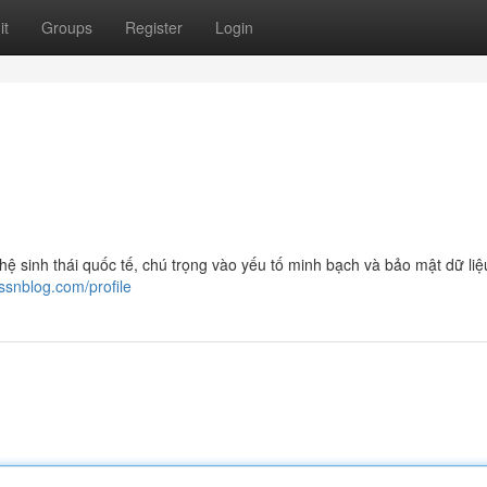
it
Groups
Register
Login
 hệ sinh thái quốc tế, chú trọng vào yếu tố minh bạch và bảo mật dữ li
ssnblog.com/profile