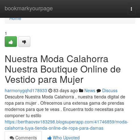
Home
bookmarkyourpage
Togg
navi
Home
1
Nuestra Moda Calahorra
Nuestra Boutique Online de
Vestido para Mujer
harmonygqhd178933
83 days ago
News
Discuss
Descubre Nuestra Moda Calahorra , nuestra tienda digital de
ropa para mujer . Ofrecemos una extensa gama de prendas
modernos para que te veas . Encuentra todo necesitas para
componer tu estilo
https://berthaovsv183298.blogsuperapp.com/41746859/moda-
calahorra-tuya-tienda-online-de-ropa-para-damas
Comments
Who Upvoted