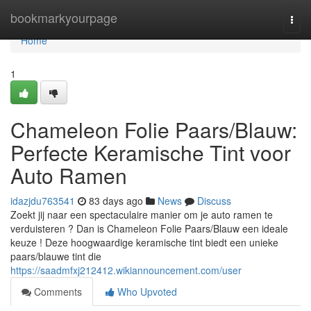
Home
bookmarkyourpage
Togg
navi
Home
1
Chameleon Folie Paars/Blauw:
Perfecte Keramische Tint voor
Auto Ramen
idazjdu763541
83 days ago
News
Discuss
Zoekt jij naar een spectaculaire manier om je auto ramen te
verduisteren ? Dan is Chameleon Folie Paars/Blauw een ideale
keuze ! Deze hoogwaardige keramische tint biedt een unieke
paars/blauwe tint die
https://saadmfxj212412.wikiannouncement.com/user
Comments
Who Upvoted